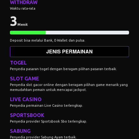
WITHDRAW
Waktu rata-rata
3
Menit
Deposit bisa melalui Bank, E-Wallet dan pulsa.
JENIS PERMAINAN
TOGEL
Penyedia pasaran togel dengan beragam pilihan pasaran terbaik.
SLOT GAME
Penyedia slot gacor online dengan beragam pilihan game menarik yang
memudahkan pemain untuk mencapai jackpot.
LIVE CASINO
Penyedia permainan Live Casino terlengkap.
SPORTSBOOK
Penyedia provider Sportsbook Sbo terlengkap.
SABUNG
Penyedia provider Sabung Ayam terbaik.