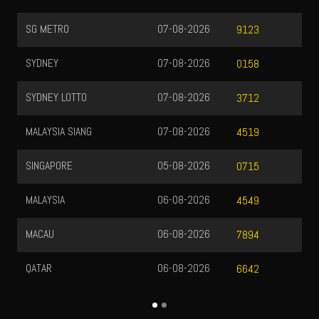
SG METRO
07-08-2026
9123
SYDNEY
07-08-2026
0158
SYDNEY LOTTO
07-08-2026
3712
MALAYSIA SIANG
07-08-2026
4519
SINGAPORE
05-08-2026
0715
MALAYSIA
06-08-2026
4549
MACAU
06-08-2026
7894
QATAR
06-08-2026
6642