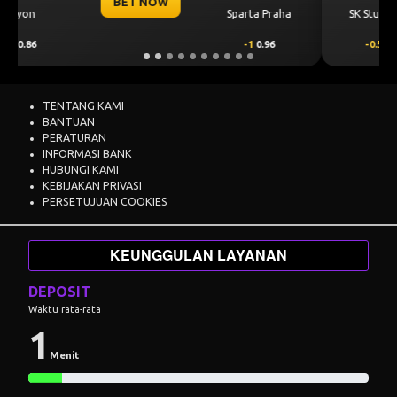
BET NOW
SK Sturm Graz
Fenerbahce
-0.5
0.95
0.5
0.87
TENTANG KAMI
BANTUAN
PERATURAN
INFORMASI BANK
HUBUNGI KAMI
KEBIJAKAN PRIVASI
PERSETUJUAN COOKIES
KEUNGGULAN LAYANAN
DEPOSIT
Waktu rata-rata
1
Menit