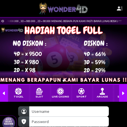
.800.000 , 3D = 980.000 , 2D = 98.000 MENANG BERAPA PUN KAMI PASTI BAYAR LUNAS BOSKU !!!
TOGEL
SLOT
LIVE CASINO
SPORT
ARCADE
SABU